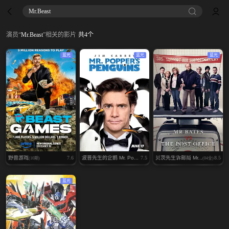
Mr.Beast
演员
“
Mr.Beast
”
相关的影片
共
4
个
蓝光
蓝光
蓝光
野兽游戏
7.6
波普先生的企鹅 Mr. Po...
7.5
贝茨先生诉邮局 Mr...
8.5
(10期)
(04全)
蓝光