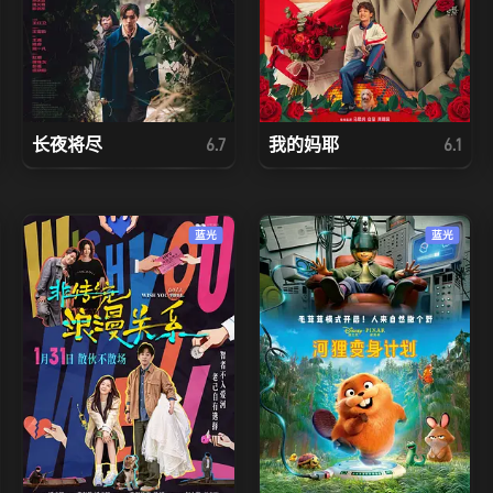
长夜将尽
我的妈耶
6.7
6.1
蓝光
蓝光