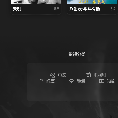
失明
熊出没·年年有熊
5.9
6.4
影视分类
电影
电视剧
综艺
动漫
短剧