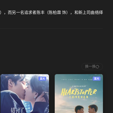
饰），而另一名追求者陈丰（陈柏霖 饰），和新上司曲络绎
换一换
蓝光
蓝光