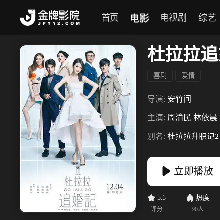
电影
首页
电视剧
综艺
杜拉拉追
喜剧
爱情
导演:
安竹间
主演:
周渝民
林依晨
别名:
杜拉拉升职记2
立即播放
5.3
热度
评分
90
人