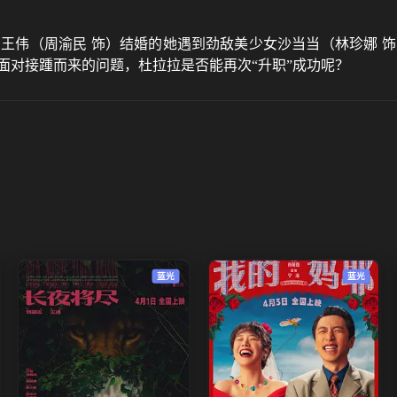
与王伟（周渝民 饰）结婚的她遇到劲敌美少女沙当当（林珍娜 
面对接踵而来的问题，杜拉拉是否能再次“升职”成功呢？
蓝光
蓝光