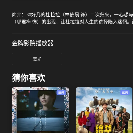
简介：
30好几的杜拉拉（林依晨 饰）二次归来，一心想
（邬君梅 饰）的出现，让杜拉拉对人生的选择陷入迷惘。
金牌影院
播放器
蓝光
猜你喜欢
蓝光
蓝光