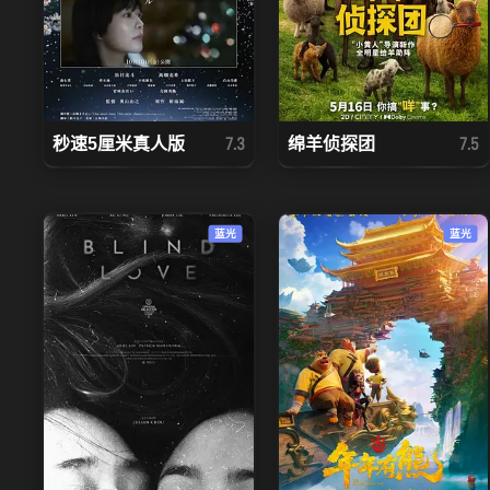
秒速5厘米真人版
绵羊侦探团
7.3
7.5
蓝光
蓝光