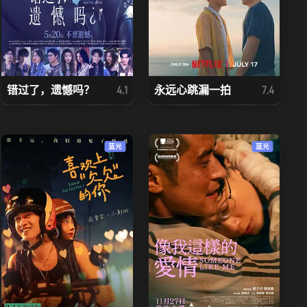
错过了，遗憾吗？
永远心跳漏一拍
4.1
7.4
蓝光
蓝光