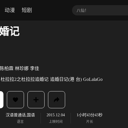
动漫
短剧
婚记
陈柏霖
林珍娜
李佳
杜拉拉2之杜拉拉追婚记
追婚日记(港
台)
GoLalaGo
汉语普通话,国语
2015.12.04
1小时43分43秒
语言
上映时间
片长