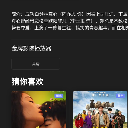
简介：
成功白领林真心（陈乔恩 饰）因被上司压迫、下
真心曾经暗恋校草欧阳非凡（李玉玺 饰），却总是不敌校
势要夺爱，上演了一幕幕生猛、搞笑的青春趣事，而在相
金牌影院
播放器
高清
猜你喜欢
蓝光
蓝光