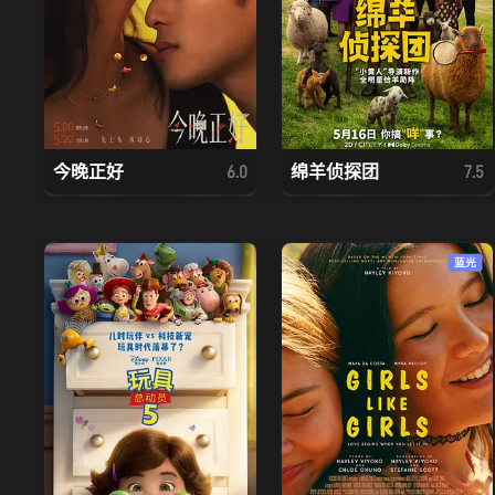
今晚正好
绵羊侦探团
6.0
7.5
蓝光