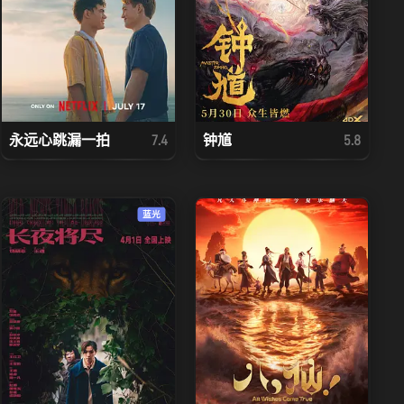
永远心跳漏一拍
钟馗
7.4
5.8
蓝光