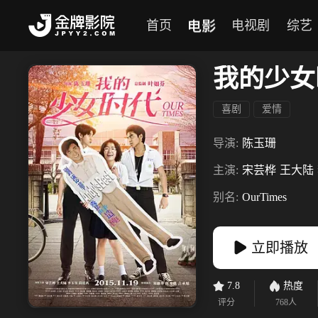
电影
首页
电视剧
综艺
我的少女
喜剧
爱情
导演:
陈玉珊
主演:
宋芸桦
王大陆
别名:
OurTimes
立即播放
7.8
热度
评分
768
人