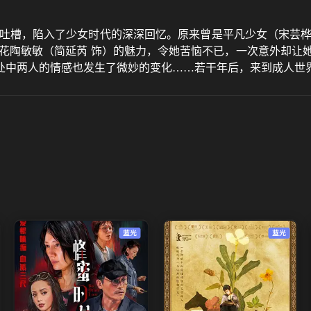
属吐槽，陷入了少女时代的深深回忆。原来曾是平凡少女（宋芸桦
花陶敏敏（简延芮 饰）的魅力，令她苦恼不已，一次意外却让她
处中两人的情感也发生了微妙的变化……若干年后，来到成人世
蓝光
蓝光