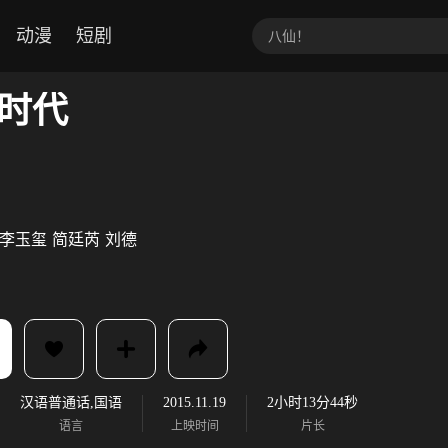
动漫
短剧
时代
李玉玺
简廷芮
刘德
汉语普通话,国语
2015.11.19
2小时13分44秒
语言
上映时间
片长