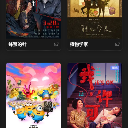
蜂蜜的针
植物学家
6.7
6.7
蓝光