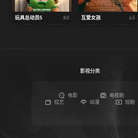
玩具总动员5
互爱女孩
8.0
6.5
影视分类
电影
电视剧
综艺
动漫
短剧