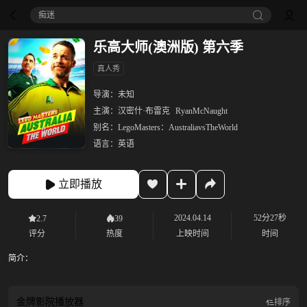
痴迷
乐高大师(澳洲版) 第六季
真人秀
导演：
未知
主演：
汉密什·布雷克
RyanMcNaught
别名：
LegoMasters：AustraliavsTheWorld
语言：
英语
立即播放
2024.04.14
52分27秒
2.7
39
评分
热度
上映时间
时间
简介：
金牌影院
播放器
排序