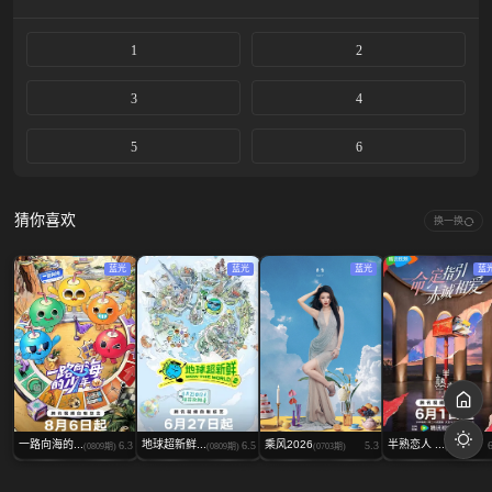
1
2
3
4
5
6
猜你喜欢
换一换
蓝光
蓝光
蓝光
蓝
一路向海的...
地球超新鲜...
乘风2026
半熟恋人 ...
6.3
6.5
5.3
(0809期)
(0809期)
(0703期)
(0804期)