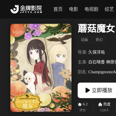
首页
电影
电视剧
综艺
蘑菇魔女
动画
奇幻
导演:
久保洋祐
主演:
白石晴香
榊原
别名:
ChampignonnoM
立即播放
6.2
热度
评分
1328
人