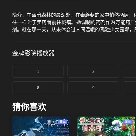
简介：
在幽暗森林的最深处，在毒蘑菇的家中悄然栖居，
往一样为了卖药而前往城镇。她调制的药剂作为万能药广
剂。就在那一天，从未体会过人间温暖的孤独少女露娜，即
在她身边的人们的故事，属于每个人的爱的故事。
金牌影院
播放器
1
2
8
9
猜你喜欢
蓝光
蓝光