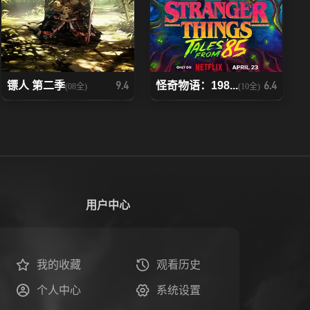
镖人 第二季
怪奇物语：198...
9.4
6.4
(08全)
(10全)
用户中心
我的收藏
观看历史
个人中心
系统设置