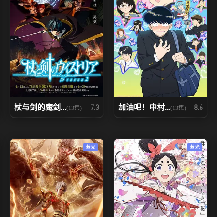
杖与剑的魔剑...
加油吧！中村...
7.3
8.6
(13集)
(13集)
蓝光
蓝光