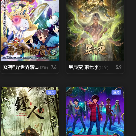
女神“异世界转...
星辰变 第七季
7.6
5.9
(12集)
(12全)
蓝光
蓝光