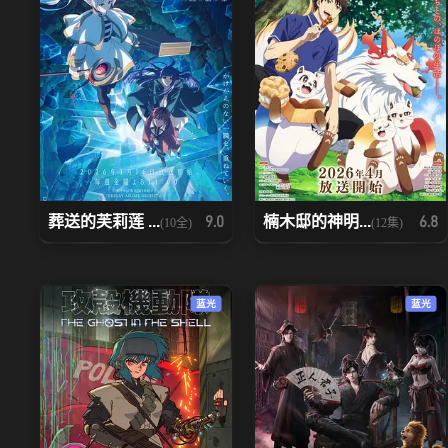
葬送的芙莉莲 ...
楠木邸的神明...
9.0
6.8
(10全)
(12集)
蓝光
蓝光