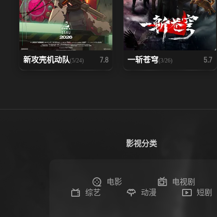
新攻壳机动队
一斩苍穹
7.8
5.7
(5/24)
(3/26)
影视分类
电影
电视剧
综艺
动漫
短剧