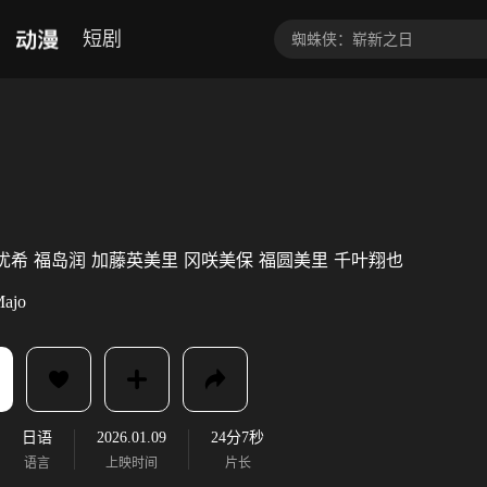
动漫
短剧
优希
福岛润
加藤英美里
冈咲美保
福圆美里
千叶翔也
ajo
日语
2026.01.09
24分7秒
语言
上映时间
片长