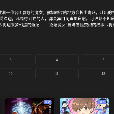
住着一位名叫露娜的魔女。露娜碰过的地方会长出毒菇，吐出的
受欢迎，凡是得到它的人，都会异口同声地道谢。可谁都不知
将迎来梦幻般的邂逅……“蘑菇魔女”爱与冒险交织的故事即将
3
4
5
10
11
12
蓝光
蓝光