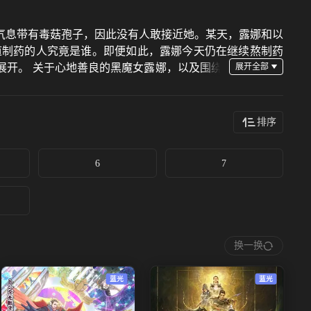
气息带有毒菇孢子，因此没有人敢接近她。某天，露娜和以
道制药的人究竟是谁。即便如此，露娜今天仍在继续熬制药
展开。 关于心地善良的黑魔女露娜，以及围绕
排序
6
7
换一换
蓝光
蓝光