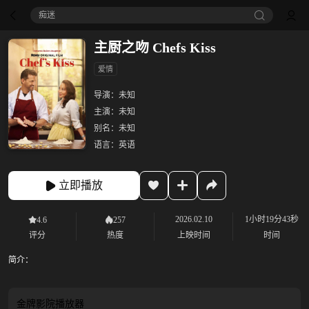
痴迷
主厨之吻 Chefs Kiss
爱情
导演：
未知
主演：
未知
别名：
未知
语言：
英语
立即播放
2026.02.10
1小时19分43秒
4.6
257
评分
热度
上映时间
时间
简介：
金牌影院
播放器