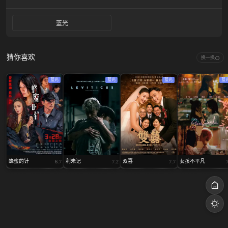
蓝光
猜你喜欢
换一换
蓝光
蓝光
蓝光
蓝
蜂蜜的针
利未记
双喜
女孩不平凡
6.7
7.2
7.7