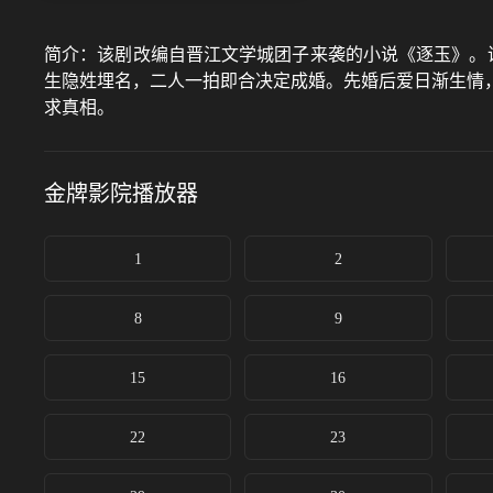
简介：
该剧改编自晋江文学城团子来袭的小说《逐玉》。
生隐姓埋名，二人一拍即合决定成婚。先婚后爱日渐生情
求真相。
金牌影院
播放器
1
2
8
9
15
16
22
23