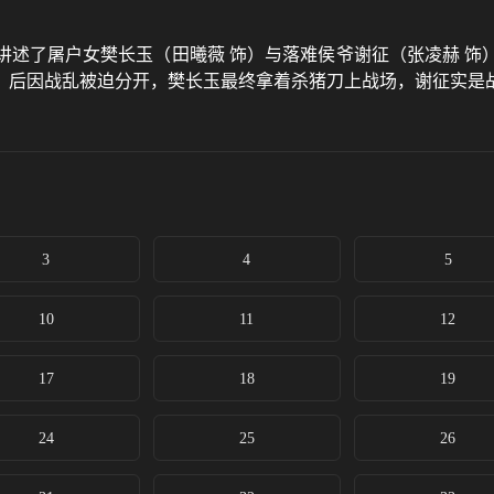
讲述了屠户女樊长玉（田曦薇 饰）与落难侯爷谢征（张凌赫 饰
，后因战乱被迫分开，樊长玉最终拿着杀猪刀上战场，谢征实是
3
4
5
10
11
12
17
18
19
24
25
26