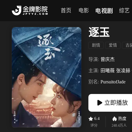
电视剧
首页
电影
综艺
逐玉
剧情
爱情
古
导演:
曾庆杰
主演:
田曦薇
张凌赫
别名:
PursuitofJade
立即播放
6.4
热度
评分
248.4万
人