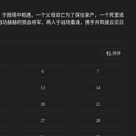
）于困境中相遇，一个父母双亡为了保住家产，一个死里逃
战功赫赫的铁血将军，两人于战场重逢，携手共筑拨云见日
排序
6
7
13
14
20
21
27
28