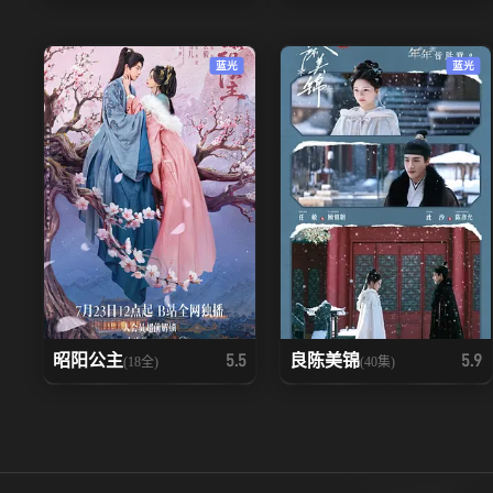
蓝光
蓝光
昭阳公主
良陈美锦
5.5
5.9
(18全)
(40集)