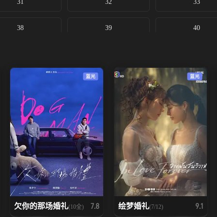
31
32
33
38
39
40
蓝光
蓝光
欠你的那场婚礼
绘梦婚礼
7.8
9.1
(10全)
(7/12)