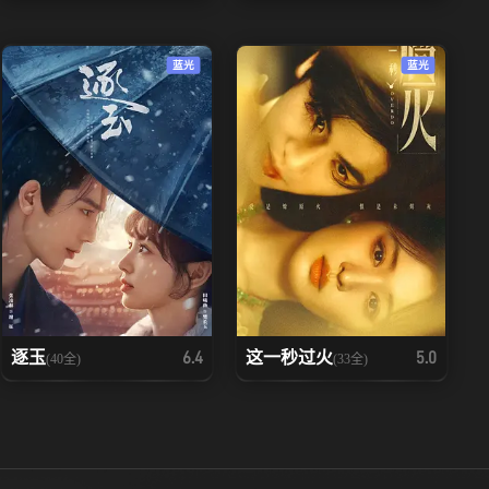
蓝光
蓝光
逐玉
这一秒过火
6.4
5.0
(40全)
(33全)