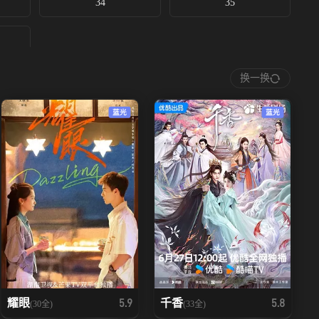
34
35
换一换
蓝光
蓝光
耀眼
千香
5.9
5.8
(30全)
(33全)