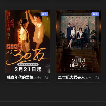
蓝光
蓝光
纯真年代的爱情
21世纪大君夫人
7.3
7.2
(29全)
(12全)