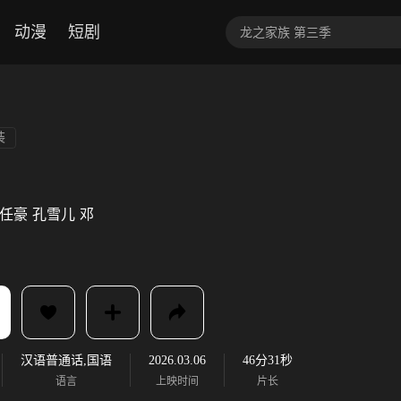
动漫
短剧
装
任豪
孔雪儿
邓
汉语普通话,国语
2026.03.06
46分31秒
语言
上映时间
片长