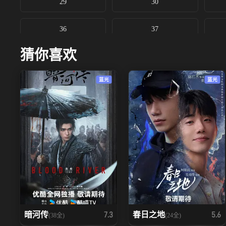
29
30
36
37
猜你喜欢
蓝光
蓝光
暗河传
春日之地
7.3
5.6
(38全)
(24全)