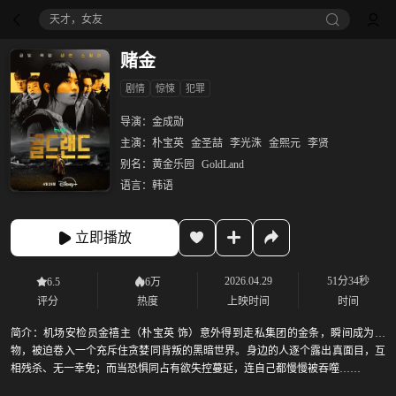
天才，女友
赌金
剧情
惊悚
犯罪
导演：
金成勋
主演：
朴宝英
金圣喆
李光洙
金熙元
李贤
别名：
黄金乐园
GoldLand
语言：
韩语
立即播放
2026.04.29
51分34秒
6.5
6万
评分
热度
上映时间
时间
简介：
机场安检员金禧主（朴宝英 饰）意外得到走私集团的金条，瞬间成为猎
物，被迫卷入一个充斥住贪婪同背叛的黑暗世界。身边的人逐个露出真面目，互
相残杀、无一幸免；而当恐惧同占有欲失控蔓延，连自己都慢慢被吞噬……