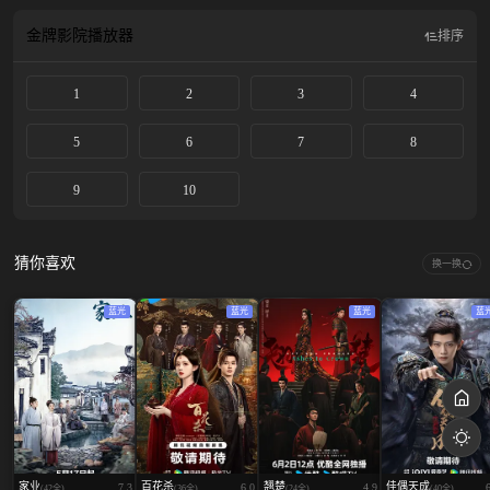
金牌影院
播放器
排序
1
2
3
4
5
6
7
8
9
10
猜你喜欢
换一换
蓝光
蓝光
蓝光
蓝
家业
百花杀
翘楚
佳偶天成
7.3
6.0
4.9
(42全)
(36全)
(24全)
(40全)