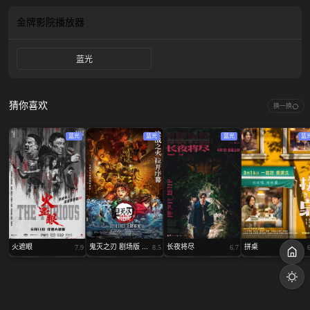
金牌影院
播放器
蓝光
猜你喜欢
换一换
蓝光
蓝光
蓝光
蓝
火遮眼
鬼灭之刃 剧场版 ...
长夜将尽
拼桌
7.9
8.5
6.7