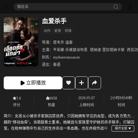
御廷谣‎
血爱杀手
动作
爱情
惊悚
导演：
塔韦华·温泰
主演：
平采娜·乐维瑟派布恩
塔纳波·里拉塔纳卡邹
西瓦功
别名：
mydearestassassin
语言：
泰语
立即播放
2026.05.07
2小时8分49秒
5.6
9458
评分
热度
上映时间
时间
简介：
女孩从小被杀手家族囚禁抚养，只因她拥有罕见的血型，成为各方势力觊
觎的“移动血库”。当宿敌卷土重来，她被迫与家族里守护她的杀手联手，打破囚
笼，在枪林弹雨中为自己的生存杀出一条血路，也在并肩作战中，
确认了两人之间早已滋生的爱情。