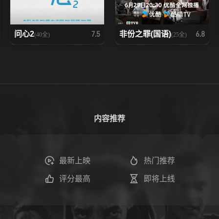
问心2
非份之罪(国语)
7.5
6.8
(40全)
(25全)
内容推荐
最新上映
热门推荐
评分最高
即将上线