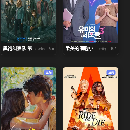
黑袍纠察队 第...
柔美的细胞小...
6.6
8.7
(08全)
(08全)
蓝光
蓝光