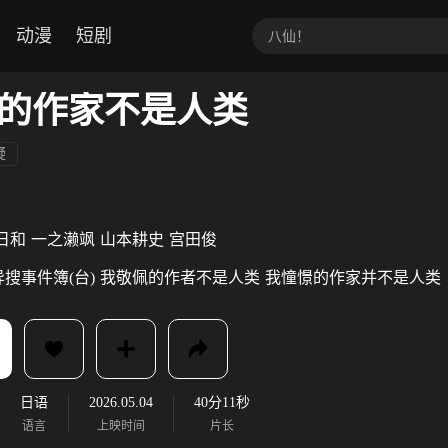
动漫
短剧
的作家不是人类
疑
日和
一之濑飒
山本耕史
宫田俊
搜事件簿(台)
我敬佩的作者不是人类
我憧憬的作家并不是人类
日语
2026.05.04
40分11秒
语言
上映时间
片长