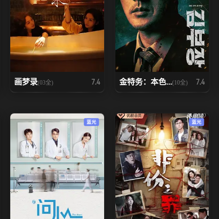
画梦录
金特务：本色...
7.4
7.4
(03全)
(10全)
蓝光
蓝光