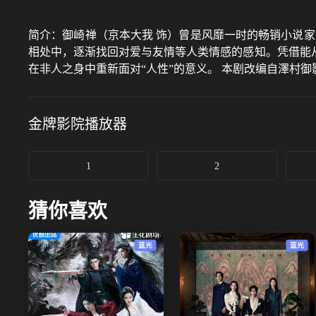
简介：
御崎禅（京本大我 饰）曾是风靡一时的畅销小说
相处中，逐渐找回对爱与友情等人类情感的感知。凭借能
在非人之身中重新面对“人性”的意义。 本剧改编自澤村
金牌影院
播放器
1
2
猜你喜欢
蓝光
蓝光