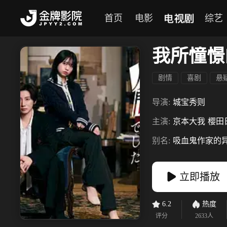
电视剧
首页
电影
综艺
我所憧憬
剧情
喜剧
悬
导演:
城宝秀则
主演:
京本大我
樱田
别名:
吸血鬼作家的异
立即播放
6.2
热度
评分
2633
人