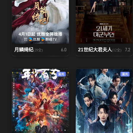
月鳞绮纪
21世纪大君夫人
6.0
7.2
(29全)
(12全)
蓝光
蓝光