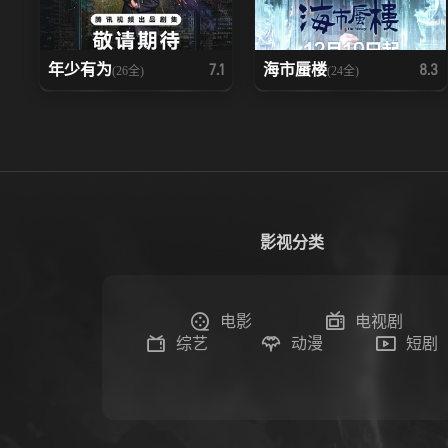
年少有为
海市蜃楼
7.1
8.3
(26全)
(24全)
影视分类
电影
电视剧
综艺
动漫
短剧