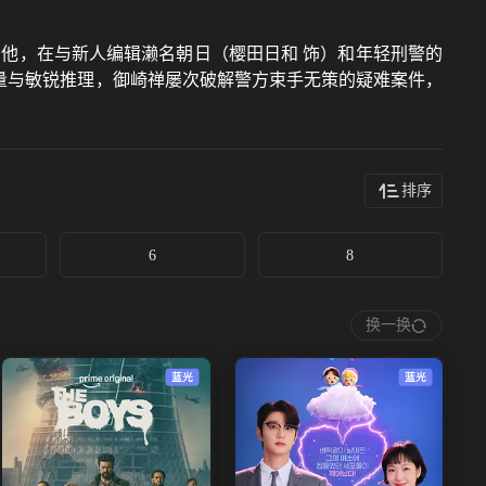
他，在与新人编辑濑名朝日（樱田日和 饰）和年轻刑警的
量与敏锐推理，御崎禅屡次破解警方束手无策的疑难案件，
排序
6
8
换一换
蓝光
蓝光