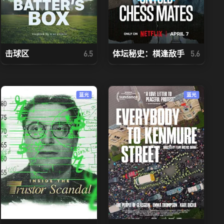
击球区
体坛秘史：棋逢敌手
6.5
5.6
蓝光
蓝光