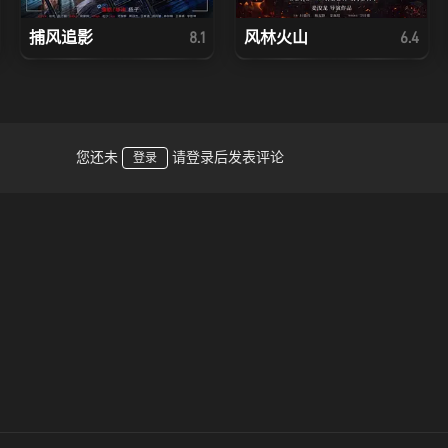
捕风追影
风林火山
8.1
6.4
您还未
请登录后发表评论
登录