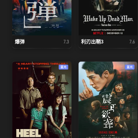
爆弹
利刃出鞘3
7.3
7.6
蓝光
蓝光