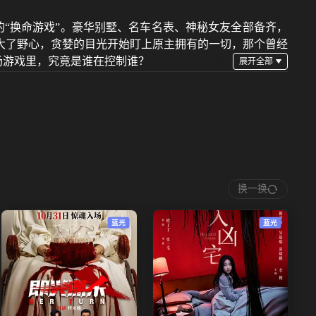
的“换命游戏”。豪华别墅、名车名表、神秘女友全部备齐，
大了野心，贪婪的目光开始盯上原主拥有的一切，那个曾经
场游戏里，究竟是谁在控制谁？
换一换
蓝光
蓝光