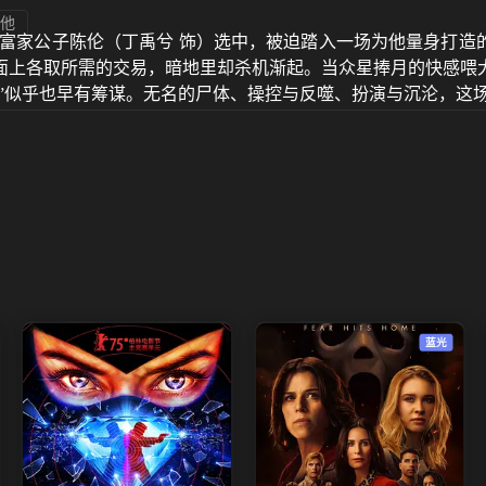
他
富家公子陈伦（丁禹兮 饰）选中，被迫踏入一场为他量身打造
面上各取所需的交易，暗地里却杀机渐起。当众星捧月的快感喂
人”似乎也早有筹谋。无名的尸体、操控与反噬、扮演与沉沦，这
蓝光