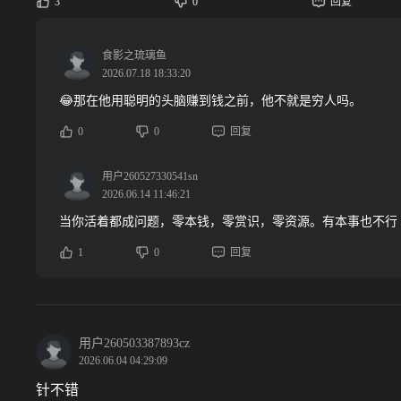
3
0
回复
食影之琉璃鱼
2026.07.18 18:33:20
😂那在他用聪明的头脑赚到钱之前，他不就是穷人吗。
0
0
回复
用户260527330541sn
2026.06.14 11:46:21
当你活着都成问题，零本钱，零赏识，零资源。有本事也不行
1
0
回复
用户260503387893cz
2026.06.04 04:29:09
针不错