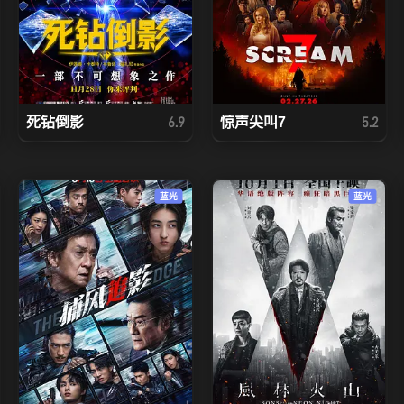
死钻倒影
惊声尖叫7
6.9
5.2
蓝光
蓝光