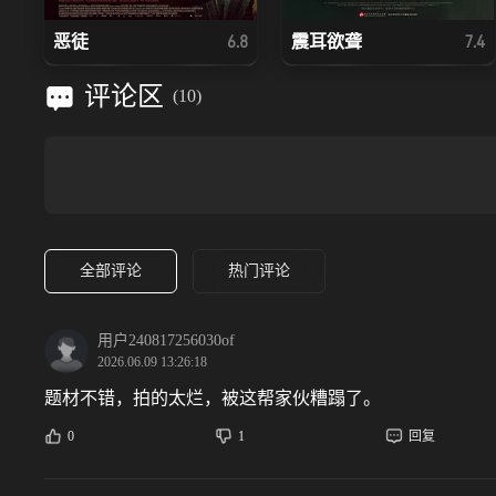
恶徒
震耳欲聋
6.8
7.4
评论区
(
10
)
全部评论
热门评论
用户240817256030of
2026.06.09 13:26:18
题材不错，拍的太烂，被这帮家伙糟蹋了。
0
1
回复