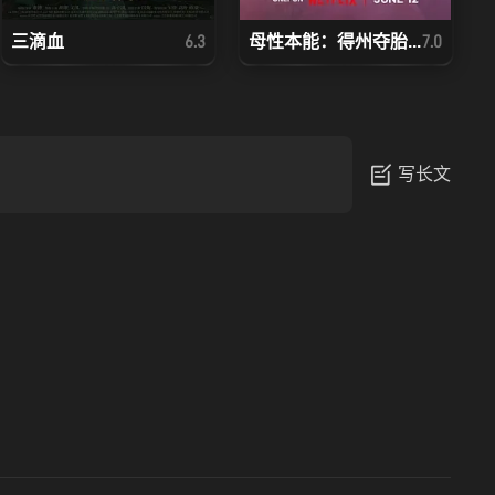
三滴血
母性本能：得州夺胎...
6.3
7.0
写长文