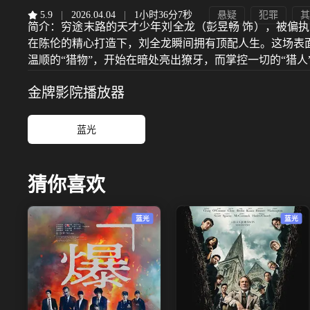
5.9
|
2026.04.04
|
1小时36分7秒
悬疑
犯罪
其
简介：
穷途末路的天才少年刘全龙（彭昱畅 饰），被偏执
在陈伦的精心打造下，刘全龙瞬间拥有顶配人生。这场表
温顺的“猎物”，开始在暗处亮出獠牙，而掌控一切的“猎
金牌影院
播放器
蓝光
猜你喜欢
蓝光
蓝光