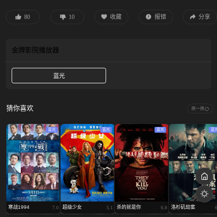
饰）一众人等。怒火遮眼，鲜血开路，从血肉翻飞的街头混战，到拳拳断骨的室
内死斗，一场又一场血腥残暴的生死拼杀连番上演，与此同时雨晴也在魔窟中用
80
10
收藏
报错
分享
父亲教的功夫自救。随着二人深入敌营，真相直指背后更庞大的黑恶势力。
金牌影院
播放器
蓝光
猜你喜欢
换一换
蓝光
蓝光
蓝光
蓝
寒战1994
超级少女
杀的就是你
洛杉矶劫案
7.0
5.1
6.8