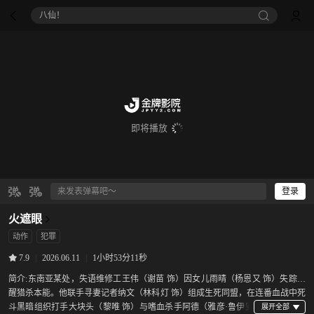
八仙！
即将播放
登录
火遮眼
动作
犯罪
|
2026.06.11
|
1小时53分11秒
7.9
简介:
东南亚某处，失语维修工王伟（谢苗 饰）因女儿雨晴（杨恩又 饰）失踪觉
醒猎杀本能。他联手寻妻记者纳文（林科灯 饰）组成生死同盟，在连番血战中死
斗黑暗组织打手大块头（黎唯 饰）与嗜血杀手阿德（雅彦·鲁伊安