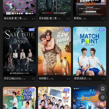
指尖浪漫 第二季
百年孤独 第二季
新男友
4.4
9.4
6.2
(01集)
(7/8)
(01集)
蓝光
蓝光
蓝光
天空之城(2026)
你的第三
爱情决胜点
6.4
6.4
5.9
(2/16)
(02集)
(01集)
蓝光
蓝光
蓝光