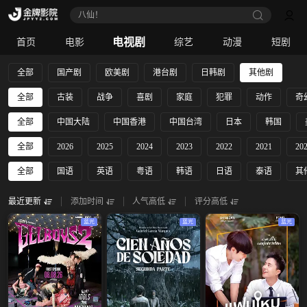
八仙！
电视剧
首页
电影
综艺
动漫
短剧
全部
国产剧
欧美剧
港台剧
日韩剧
其他剧
全部
古装
战争
喜剧
家庭
犯罪
动作
奇
全部
中国大陆
中国香港
中国台湾
日本
韩国
全部
2026
2025
2024
2023
2022
2021
20
全部
国语
英语
粤语
韩语
日语
泰语
其
最近更新
添加时间
人气高低
评分高低
蓝光
蓝光
蓝光