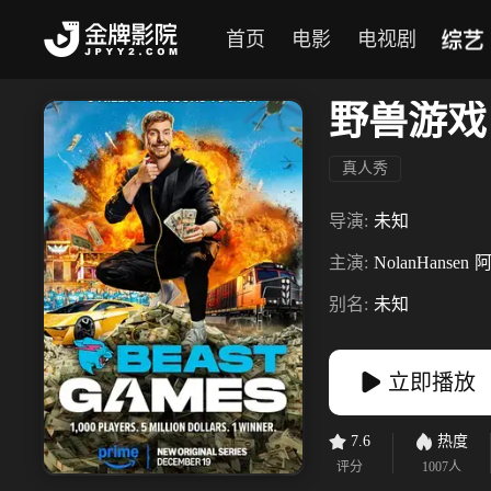
综艺
首页
电影
电视剧
野兽游戏
真人秀
导演:
未知
主演:
NolanHansen
阿
别名:
未知
立即播放
7.6
热度
评分
1007
人