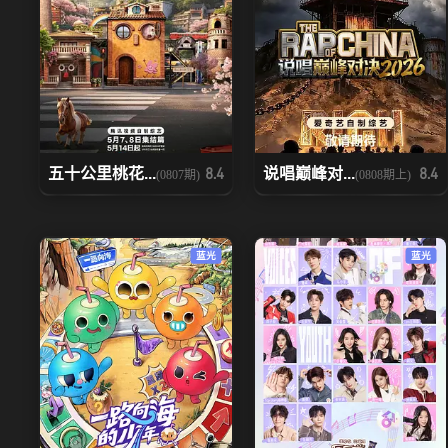
五十公里桃花...
说唱巅峰对...
8.4
8.4
(0807期)
(0808期上)
蓝光
蓝光