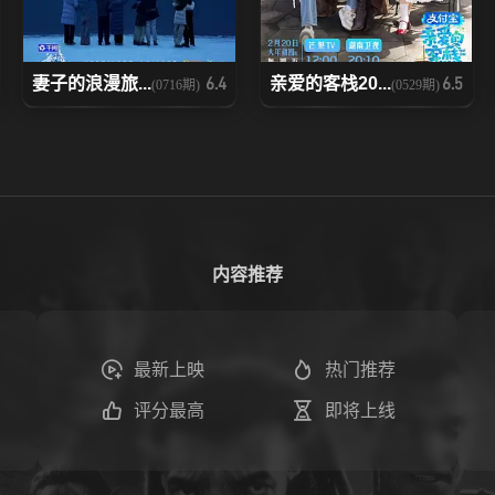
妻子的浪漫旅...
亲爱的客栈20...
6.4
6.5
(0716期)
(0529期)
内容推荐
最新上映
热门推荐
评分最高
即将上线