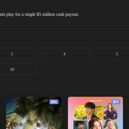
ts play for a single $5 million cash payout.
3
4
5
10
蓝光
蓝光