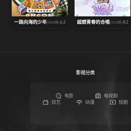
一路向海的少年
超燃青春的合唱
6.3
8.2
(0808期)
(0628期)
影视分类
电影
电视剧
综艺
动漫
短剧