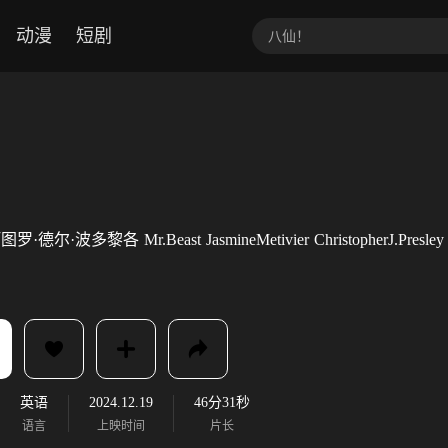
动漫
短剧
图罗·德尔·波多黎各
Mr.Beast
JasmineMetivier
ChristopherJ.Presley
英语
2024.12.19
46分31秒
语言
上映时间
片长