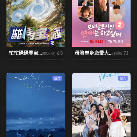
忙忙碌碌寻宝...
母胎单身恋爱大...
6.0
7.1
(0808期)
(10期)
蓝光
蓝光