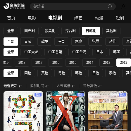
御廷谣‎
电视剧
首页
电影
综艺
动漫
短剧
全部
国产剧
欧美剧
港台剧
日韩剧
其他剧
全部
古装
战争
喜剧
家庭
犯罪
动作
奇
全部
中国大陆
中国香港
中国台湾
日本
韩国
2019
2018
2017
2016
2015
2014
2013
2012
全部
国语
英语
粤语
韩语
日语
泰语
其
最近更新
添加时间
人气高低
评分高低
蓝光
蓝光
蓝光