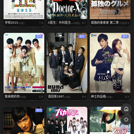
学校2013
X医生：外科医生...
孤独的美食家 第二季
7.9
8.7
9.2
(16全)
(08全)
(12全)
蓝光
蓝光
蓝光
致美丽的你
请回答1997
绅士的品格
6.9
8.9
8.2
(16全)
(16全)
(20全)
蓝光