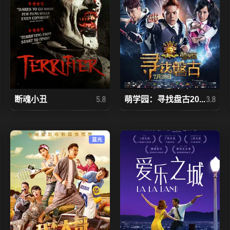
断魂小丑
萌学园：寻找盘古20...
5.8
3.8
蓝光