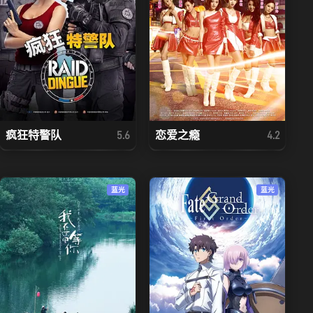
疯狂特警队
恋爱之瘾
5.6
4.2
蓝光
蓝光