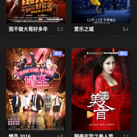
我不做大哥好多年
爱乐之城
5.3
8.4
蓝光
蓝光
情圣 2016
聊斋志异之美人首
6.0
3.2