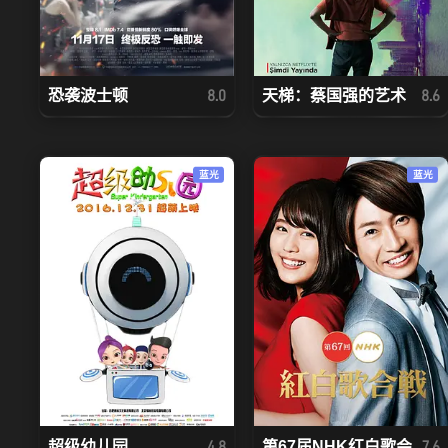
恐袭波士顿
天梯：蔡国强的艺术
8.0
8.6
蓝光
蓝光
超级幼儿园
第67届NHK红白歌会
4.8
7.6