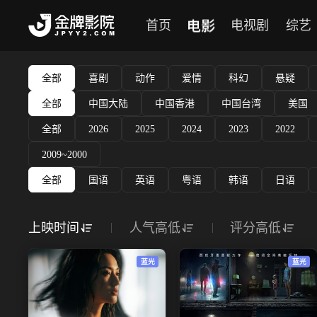
电影
首页
电视剧
综艺
全部
喜剧
动作
爱情
科幻
悬疑
全部
中国大陆
中国香港
中国台湾
美国
全部
2026
2025
2024
2023
2022
2009~2000
全部
国语
英语
粤语
韩语
日语
上映时间
人气高低
评分高低
蓝光
蓝光