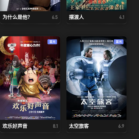
为什么是他？
摆渡人
6.5
4.1
蓝光
蓝光
欢乐好声音
太空旅客
8.1
6.9