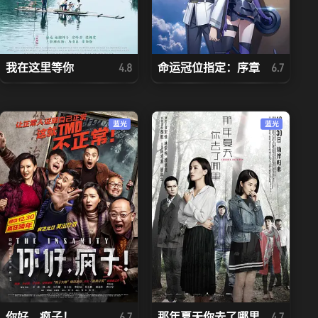
我在这里等你
命运冠位指定：序章
4.8
6.7
蓝光
蓝光
你好，疯子！
那年夏天你去了哪里
6.7
4.7