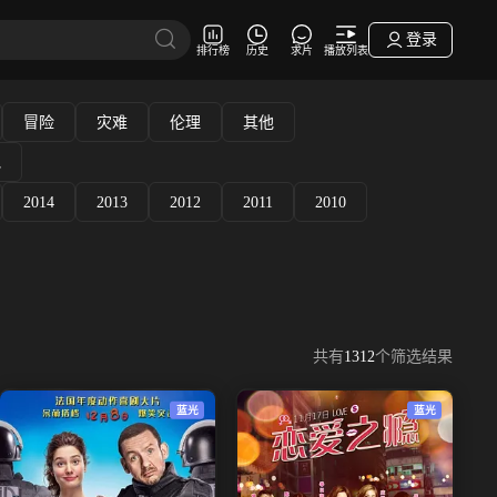
登录
排行榜
历史
求片
播放列表
冒险
灾难
伦理
其他
他
2014
2013
2012
2011
2010
共有
1312
个筛选结果
蓝光
蓝光