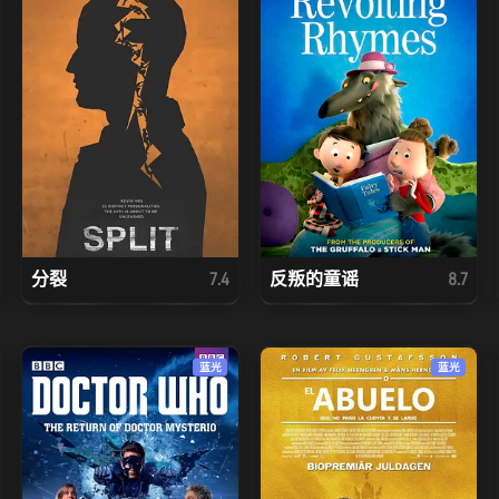
分裂
反叛的童谣
7.4
8.7
蓝光
蓝光