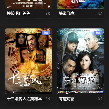
摔跤吧！爸爸
铁道飞虎
9.0
5.1
蓝光
蓝光
十三陵传人之英雄本...
有迹可循
3.9
3.2