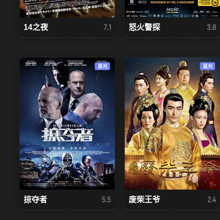
14之夜
怒火警探
7.1
3.8
蓝光
蓝光
掠夺者
废柴王爷
5.5
2.4