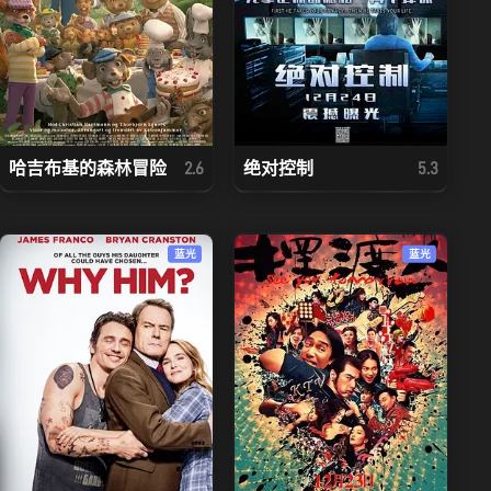
哈吉布基的森林冒险
绝对控制
2.6
5.3
蓝光
蓝光