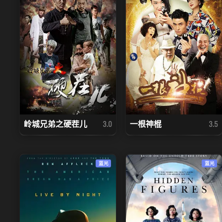
岭城兄弟之硬茬儿
一根神棍
3.0
3.5
蓝光
蓝光