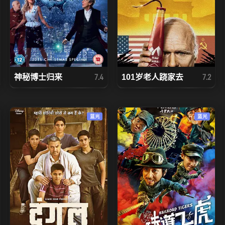
神秘博士归来
101岁老人跷家去
7.4
7.2
蓝光
蓝光