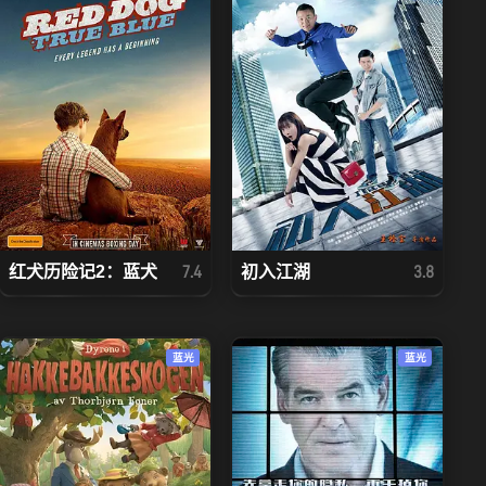
红犬历险记2：蓝犬
初入江湖
7.4
3.8
蓝光
蓝光