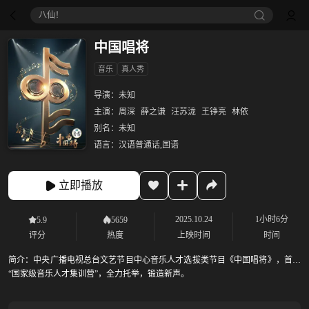
八仙！
中国唱将
音乐
真人秀
导演：
未知
主演：
周深
薛之谦
汪苏泷
王铮亮
林依
别名：
未知
语言：
汉语普通话,国语
立即播放
2025.10.24
1小时6分
5.9
5659
评分
热度
上映时间
时间
简介：
中央广播电视总台文艺节目中心音乐人才选拔类节目《中国唱将》，首创
“国家级音乐人才集训营”，全力托举，锻造新声。