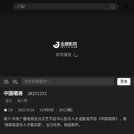
八仙！
即将播放
登录
中国唱将
20251213
音乐
真人秀
|
2025.10.24
|
1小时6分
|
(0125期)
5.9
简介:
中央广播电视总台文艺节目中心音乐人才选拔类节目《中国唱将》，首创
“国家级音乐人才集训营”，全力托举，锻造新声。